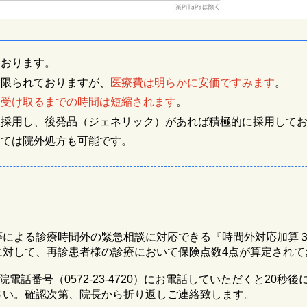
ております。
は限られておりますが、
医療費は明らかに安価ですみます
。
を受け取るまでの時間は短縮されます
。
は採用し、後発品（ジェネリック）があれば積極的に採用して
いては院外処方も可能です。
等による診療時間外の緊急相談に対応できる『時間外対応加算３
に対して、再診患者様の診療において保険点数4点が算定されて
話番号（0572-23-4720）にお電話していただくと20秒
さい。確認次第、院長から折り返しご連絡致します。