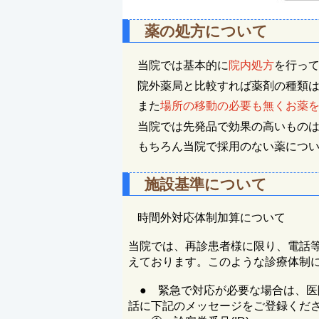
薬の処方について
当院では基本的に
院内処方
を行っ
院外薬局と比較すれば薬剤の種類
また
場所の移動の必要も無くお薬
当院では先発品で効果の高いもの
もちろん当院で採用のない薬につ
施設基準について
時間外対応体制加算について
当院では、再診患者様に限り、電話
えております。
このような診療体制
● 緊急で対応が必要な場合は、医院電
話に下記のメッセージをご登録くだ