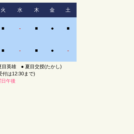
火
水
木
金
土
●
■
-
■
■
●
■
-
■
-
夏目英雄 ● 夏目交授(たかし)
受付は12:30まで)
曜日午後