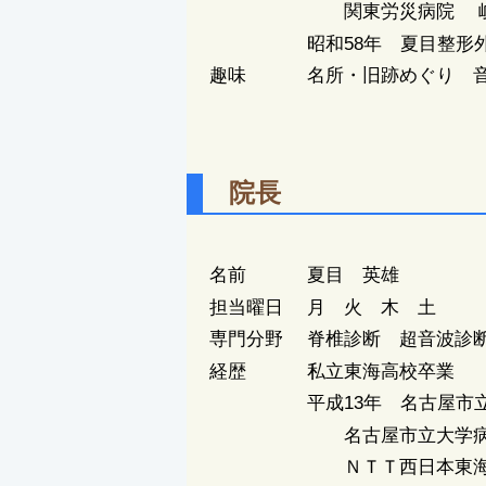
関東労災病院 岐阜県
昭和58年 夏目整形外
趣味 名所・旧跡めぐり 音
院長
名前 夏目 英雄
担当曜日
月 火 木 土
専門分野 脊椎診断 超音波診
経歴 私立東海高校卒業
平成13年 名古屋市立
名古屋市立大学病院 
ＮＴＴ西日本東海病院